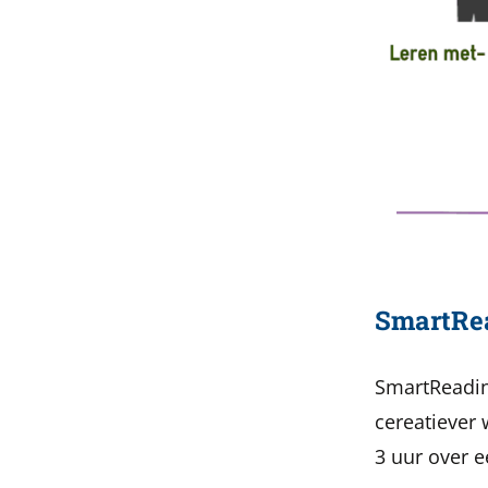
SmartRe
SmartReading
cereatiever 
3 uur over e