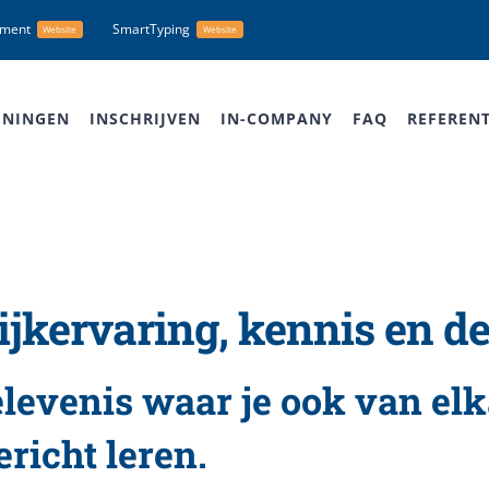
nment
SmartTyping
Website
Website
ININGEN
INSCHRIJVEN
IN-COMPANY
FAQ
REFERENT
ijkervaring, kennis en 
levenis waar je ook van elk
ericht leren.