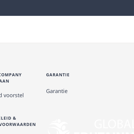
-COMPANY
GARANTIE
 AAN
Garantie
nd voorstel
ELEID &
SVOORWAARDEN