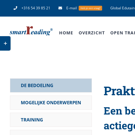
Ga
+316 54 39 85 21
E-mail
Global Edutai
Heb je een vraag?
naar
inhoud
HOME
OVERZICHT
OPEN TRA
Toggle
Sliding
Bar
Area
DE BEDOELING
Prakt
MOGELIJKE ONDERWERPEN
Een be
TRAINING
actieg