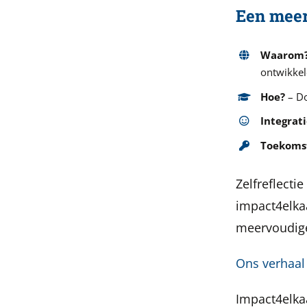
Een meer
Waarom
ontwikke
Hoe?
– Do
Integrat
Toekoms
Zelfreflect
impact4elkaa
meervoudige
Ons verhaal 
Impact4elka