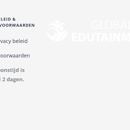
ELEID &
SVOORWAARDEN
ivacy beleid
voorwaarden
onstijd is
 2 dagen.