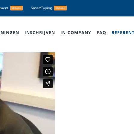
nment
SmartTyping
Website
Website
ININGEN
INSCHRIJVEN
IN-COMPANY
FAQ
REFERENT