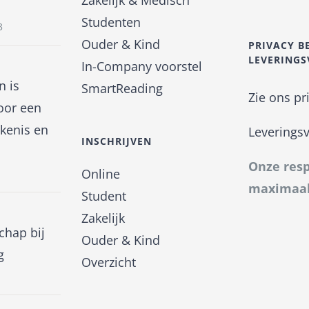
Zakelijk & Medisch
Studenten
3
Ouder & Kind
PRIVACY B
LEVERING
In-Company voorstel
n is
SmartReading
Zie ons pr
oor een
kenis en
Leverings
INSCHRIJVEN
Onze resp
Online
maximaal
Student
Zakelijk
hap bij
Ouder & Kind
g
Overzicht