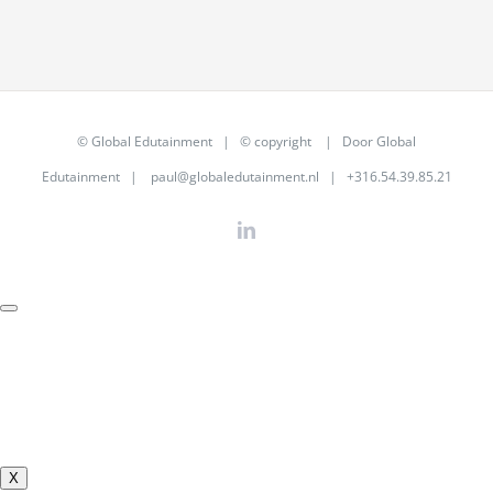
©
Global Edutainment
| © copyright | Door
Global
Edutainment
|
paul@globaledutainment.nl
| +316.54.39.85.21
LinkedIn
X