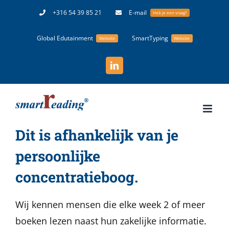
Ga
+316 54 39 85 21
E-mail
Heb je een vraag?
naar
Global Edutainment
SmartTyping
inhoud
Website
Website
LinkedIn
Dit is afhankelijk van je
persoonlijke
concentratieboog.
Wij kennen mensen die elke week 2 of meer
boeken lezen naast hun zakelijke informatie.