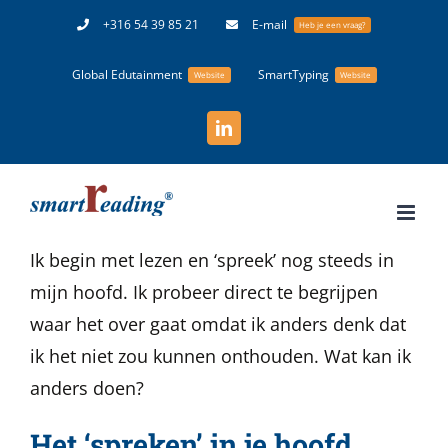
Ga
+316 54 39 85 21
E-mail
Heb je een vraag?
naar
Global Edutainment
SmartTyping
inhoud
Website
Website
LinkedIn
Ik begin met lezen en ‘spreek’ nog steeds in
mijn hoofd. Ik probeer direct te begrijpen
waar het over gaat omdat ik anders denk dat
ik het niet zou kunnen onthouden. Wat kan ik
anders doen?
Het ‘spreken’ in je hoofd