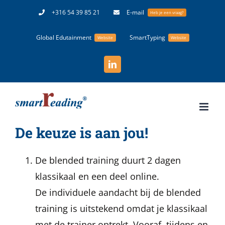
Ga
+316 54 39 85 21
E-mail
Heb je een vraag?
naar
Global Edutainment
SmartTyping
inhoud
Website
Website
LinkedIn
De keuze is aan jou!
De blended training duurt 2 dagen
klassikaal en een deel online.
De individuele aandacht bij de blended
training is uitstekend omdat je klassikaal
met de trainer optrekt. Vooraf, tijdens en