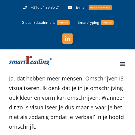
Ga
+316 54 39 85 21
E-mail
Heb je een vraag?
naar
Global Edutainment
SmartTyping
inhoud
Website
Website
LinkedIn
Ja, dat hebben meer mensen. Omschrijven IS
visualiseren. Ik denk dat je in je omschrijving
ook kleur en vorm kan omschrijven. Wanneer
dit zo is visualiseer je dus maar ervaar je het
niet als zodanig omdat je ‘verbaal’ in je hoofd
omschrijft.