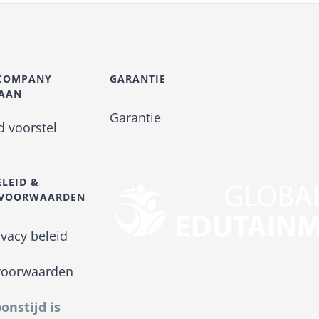
-COMPANY
GARANTIE
 AAN
Garantie
nd voorstel
ELEID &
SVOORWAARDEN
ivacy beleid
voorwaarden
onstijd is