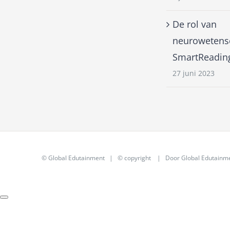
De rol van
neurowetensc
SmartReadin
27 juni 2023
©
Global Edutainment
| © copyright | Door
Global Edutainm