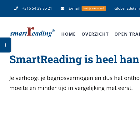
Ga
+316 54 39 85 21
E-mail
Global Edutai
Heb je een vraag?
naar
inhoud
HOME
OVERZICHT
OPEN TRA
Toggle
Sliding
SmartReading is heel hand
Bar
Area
Je verhoogt je begripsvermogen en dus het onthou
moeite en minder tijd in vergelijking met eerst.