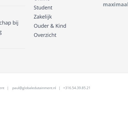
maximaal
Student
Zakelijk
hap bij
Ouder & Kind
g
Overzicht
ent
|
paul@globaledutainment.nl
| +316.54.39.85.21