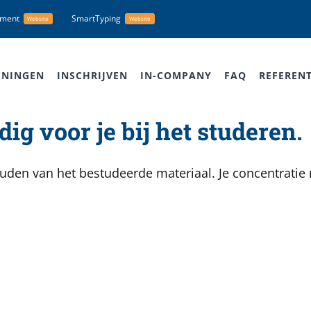
nment
SmartTyping
Website
Website
ININGEN
INSCHRIJVEN
IN-COMPANY
FAQ
REFERENT
ig voor je bij het studeren.
den van het bestudeerde materiaal. Je concentratie 