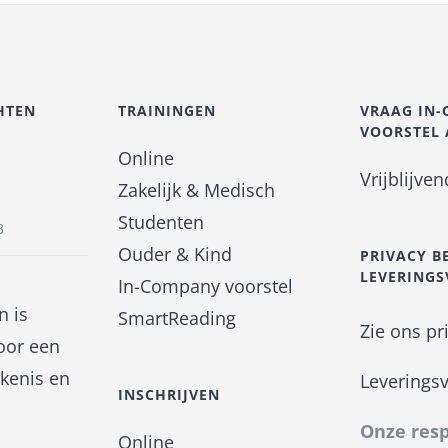
HTEN
TRAININGEN
VRAAG IN
VOORSTEL
Online
Vrijblijve
Zakelijk & Medisch
Studenten
3
Ouder & Kind
PRIVACY B
LEVERING
In-Company voorstel
n is
SmartReading
Zie ons pr
oor een
kenis en
Leverings
INSCHRIJVEN
Onze resp
Online