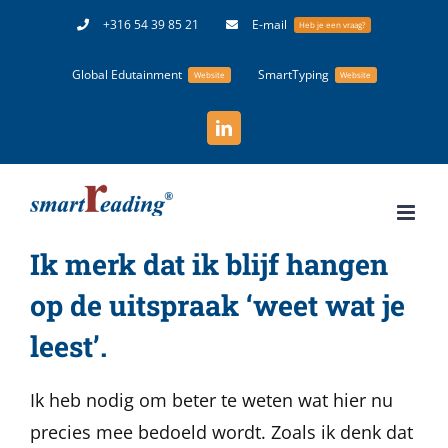
Ga
+316 54 39 85 21
E-mail
Heb je een vraag?
naar
Global Edutainment
SmartTyping
inhoud
Website
Website
LinkedIn
Ik merk dat ik blijf hangen
op de uitspraak ‘weet wat je
leest’.
Ik heb nodig om beter te weten wat hier nu
precies mee bedoeld wordt. Zoals ik denk dat