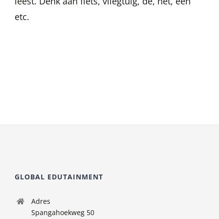
leest. Denk aan fiets, vliegtuig, de, het, een
etc.
GLOBAL EDUTAINMENT
Adres
Spangahoekweg 50