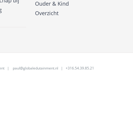
hap bij
Ouder & Kind
g
Overzicht
ent
|
paul@globaledutainment.nl
| +316.54.39.85.21