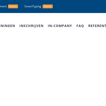
nment
SmartTyping
Website
Website
ININGEN
INSCHRIJVEN
IN-COMPANY
FAQ
REFERENT