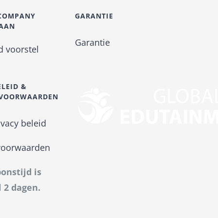
-COMPANY
GARANTIE
 AAN
Garantie
nd voorstel
ELEID &
SVOORWAARDEN
ivacy beleid
voorwaarden
onstijd is
 2 dagen.