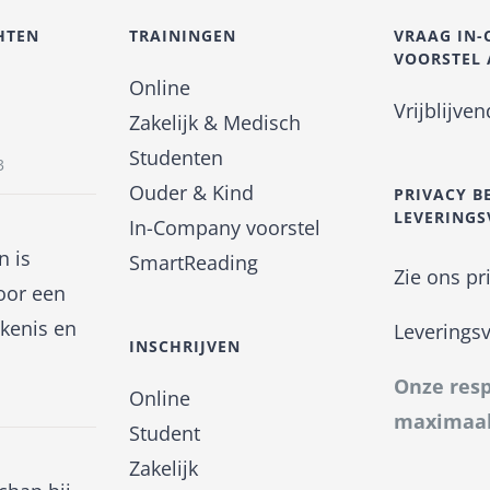
HTEN
TRAININGEN
VRAAG IN
VOORSTEL
Online
Vrijblijve
Zakelijk & Medisch
Studenten
3
Ouder & Kind
PRIVACY B
LEVERING
In-Company voorstel
n is
SmartReading
Zie ons pr
oor een
kenis en
Leverings
INSCHRIJVEN
Onze resp
Online
maximaal
Student
Zakelijk