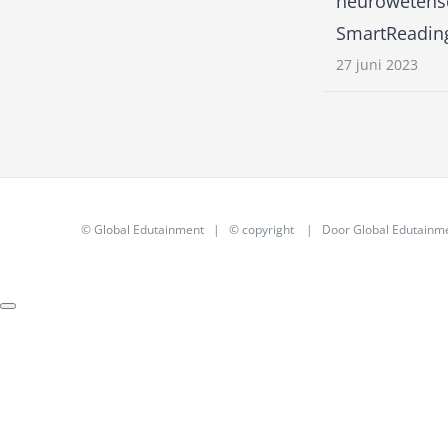
neurowetensc
SmartReadin
27 juni 2023
©
Global Edutainment
| © copyright | Door
Global Edutainm