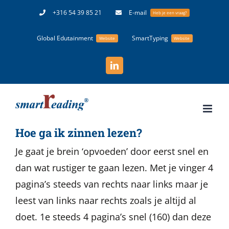
Ga
+316 54 39 85 21
E-mail
Heb je een vraag?
naar
Global Edutainment
SmartTyping
inhoud
Website
Website
LinkedIn
Hoe ga ik zinnen lezen?
Je gaat je brein ‘opvoeden’ door eerst snel en
dan wat rustiger te gaan lezen. Met je vinger 4
pagina’s steeds van rechts naar links maar je
leest van links naar rechts zoals je altijd al
doet. 1e steeds 4 pagina’s snel (160) dan deze